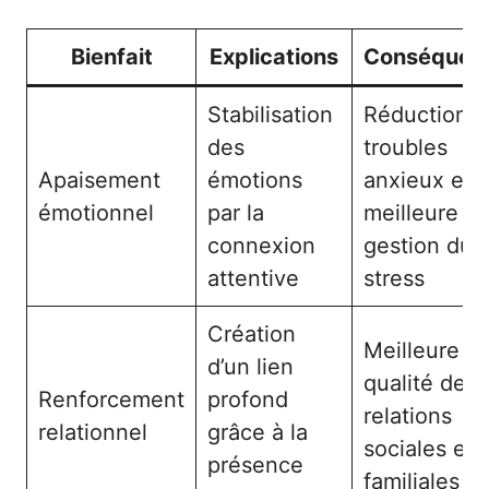
Bienfait
Explications
Conséquen
Stabilisation
Réduction 
des
troubles
Apaisement
émotions
anxieux et
émotionnel
par la
meilleure
connexion
gestion du
attentive
stress
Création
Meilleure
d’un lien
qualité des
Renforcement
profond
relations
relationnel
grâce à la
sociales et
présence
familiales