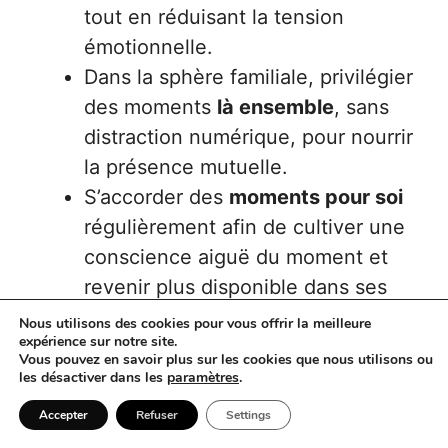
tout en réduisant la tension
émotionnelle.
Dans la sphère familiale, privilégier
des moments
là ensemble
, sans
distraction numérique, pour nourrir
la présence mutuelle.
S’accorder des
moments pour soi
régulièrement afin de cultiver une
conscience aiguë du moment et
revenir plus disponible dans ses
échanges.
Nous utilisons des cookies pour vous offrir la meilleure
expérience sur notre site.
S’engager dans des activités
Vous pouvez en savoir plus sur les cookies que nous utilisons ou
favorisant l’
ancrage croisé
comme
les désactiver dans les
paramètres
.
la marche lente ou des exercices
Accepter
Refuser
Settings
simples à domicile (découvrez des