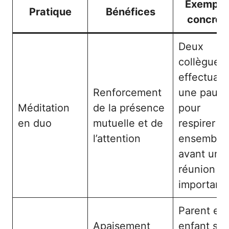
Exemple
Pratique
Bénéfices
concret
Deux
collègues
effectuant
Renforcement
une pause
Méditation
de la présence
pour
en duo
mutuelle et de
respirer
l’attention
ensemble
avant une
réunion
important
Parent et
Apaisement
enfant se