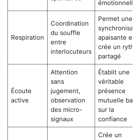
émotionnelle
Permet une
Coordination
synchronisati
du souffle
Respiration
apaisante et
entre
crée un rythm
interlocuteurs
partagé
Attention
Établit une
sans
véritable
Écoute
jugement,
présence
active
observation
mutuelle bas
des micro-
sur la
signaux
confiance
Crée un