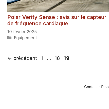
Polar Verity Sense : avis sur le capteur
de fréquence cardiaque
10 février 2025
Catégories
Equipement
Page
Page
Page
←
précédent
1
…
18
19
Contact
-
Plan